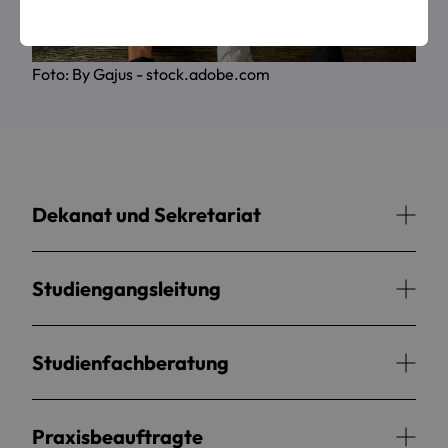
Foto: By Gajus - stock.adobe.com
Dekanat und Sekretariat
Studiengangsleitung
Studienfachberatung
Praxisbeauftragte