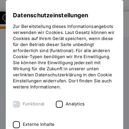
Zur Website der OTH Regensburg
Datenschutzeinstellungen
Zur Bereitstellung dieses Informationsangebots
FAKULTÄT
BAUINGENIEURWESEN
verwenden wir Cookies. Laut Gesetz können wir
Cookies auf Ihrem Gerät speichern, wenn diese
für den Betrieb dieser Seite unbedingt
Personen
Funktionsträger
erforderlich sind (funktional). Für alle anderen
Sie
Cookie-Typen benötigen wir Ihre Einwilligung.
befinden
Sie können Ihre Einwilligung jederzeit mit
sich
Wirkung für die Zukunft in unserer unten
auf
verlinkten Datenschutzerklärung in den Cookie
der
Einstellungen widerrufen. Dort finden Sie auch
Seite
weitere Informationen.
"Funktionsträger"
Funktional
Analytics
Funktionsträger:innen
Externe Inhalte
Übersicht über die Funktionsträger:innen der