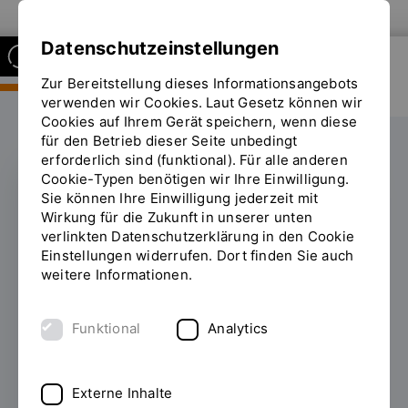
Zur Website der OTH Regensburg
Datenschutzeinstellungen
Zur Bereitstellung dieses Informationsangebots
FAKULTÄT
BAUINGENIEURWESEN
verwenden wir Cookies. Laut Gesetz können wir
Cookies auf Ihrem Gerät speichern, wenn diese
für den Betrieb dieser Seite unbedingt
erforderlich sind (funktional). Für alle anderen
Cookie-Typen benötigen wir Ihre Einwilligung.
Sie können Ihre Einwilligung jederzeit mit
NACHHALTIGKEIT UND
Wirkung für die Zukunft in unserer unten
KLIMAGERECHTIGKEIT
verlinkten Datenschutzerklärung in den Cookie
Einstellungen widerrufen. Dort finden Sie auch
Studentin der OTH
weitere Informationen.
Regensburg erhält
Funktional
Analytics
erstmals
Hochschulpreis des
Externe Inhalte