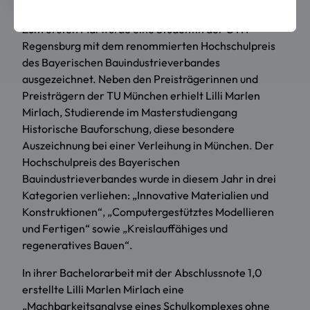
Zum ersten Mal wurde eine Studentin der OTH
Regensburg mit dem renommierten Hochschulpreis
des Bayerischen Bauindustrieverbandes
ausgezeichnet. Neben den Preisträgerinnen und
Preisträgern der TU München erhielt Lilli Marlen
Mirlach, Studierende im Masterstudiengang
Historische Bauforschung, diese besondere
Auszeichnung bei einer Verleihung in München. Der
Hochschulpreis des Bayerischen
Bauindustrieverbandes wurde in diesem Jahr in drei
Kategorien verliehen: „Innovative Materialien und
Konstruktionen“, „Computergestütztes Modellieren
und Fertigen“ sowie „Kreislauffähiges und
regeneratives Bauen“.
In ihrer Bachelorarbeit mit der Abschlussnote 1,0
erstellte Lilli Marlen Mirlach eine
„Machbarkeitsanalyse eines Schulkomplexes ohne