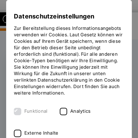
Zur Website der OTH Regensburg
Datenschutzeinstellungen
Zur Bereitstellung dieses Informationsangebots
FAKULTÄT
BAUINGENIEURWESEN
verwenden wir Cookies. Laut Gesetz können wir
Cookies auf Ihrem Gerät speichern, wenn diese
für den Betrieb dieser Seite unbedingt
erforderlich sind (funktional). Für alle anderen
Cookie-Typen benötigen wir Ihre Einwilligung.
Sie können Ihre Einwilligung jederzeit mit
TOP-ADRESSE FÜR EIN
Wirkung für die Zukunft in unserer unten
MASTERSTUDIUM
verlinkten Datenschutzerklärung in den Cookie
Einstellungen widerrufen. Dort finden Sie auch
CHE-Masterranking
weitere Informationen.
2025:
Funktional
Analytics
Spitzenbewertungen
für
Externe Inhalte