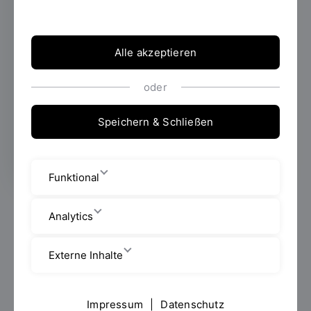
Ingenieurstudiengänge
der OTH Regensburg
Alle akzeptieren
10.12.2025
Die OTH Regensburg zählt zu den
Spitzenhochschulen im
oder
ingenieurwissenschaftlichen Bereich. Das
bestätigt das aktuelle Masterranking des
Speichern & Schließen
Centrums für Hochschulentwicklung (CHE).
Funktional
Bewertet wurden in diesem Jahr die
Analytics
Masterstudiengänge der drei Fakultäten
Bauingenieurwesen, Elektro- und Informationstechnik
Externe Inhalte
sowie Maschinenbau. Die Auswertung bescheinigt
den Masterprogrammen erneut eine hervorragende
Qualität in Lehre, Studienorganisation und
Impressum
|
Datenschutz
Forschungsorientierung. Der Masterstudiengang