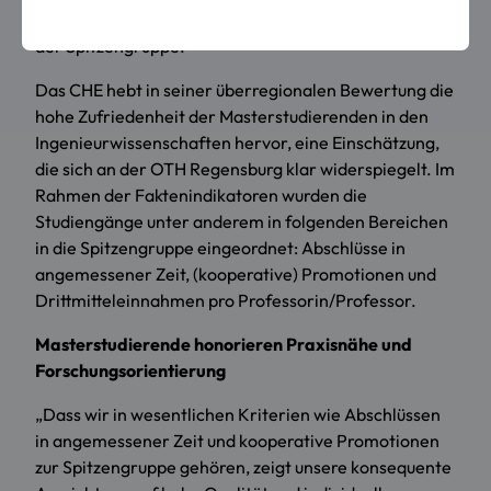
Maschinenbau lag bei allen Studierendenurteilen in
der Spitzengruppe.
Das CHE hebt in seiner überregionalen Bewertung die
hohe Zufriedenheit der Masterstudierenden in den
Ingenieurwissenschaften hervor, eine Einschätzung,
die sich an der OTH Regensburg klar widerspiegelt. Im
Rahmen der Faktenindikatoren wurden die
Studiengänge unter anderem in folgenden Bereichen
in die Spitzengruppe eingeordnet: Abschlüsse in
angemessener Zeit, (kooperative) Promotionen und
Drittmitteleinnahmen pro Professorin/Professor.
Masterstudierende honorieren Praxisnähe und
Forschungsorientierung
„Dass wir in wesentlichen Kriterien wie Abschlüssen
in angemessener Zeit und kooperative Promotionen
zur Spitzengruppe gehören, zeigt unsere konsequente