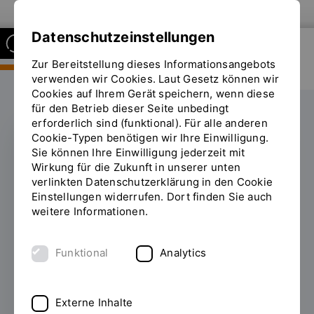
Zur Website der OTH Regensburg
Datenschutzeinstellungen
Zur Bereitstellung dieses Informationsangebots
FAKULTÄT
BAUINGENIEURWESEN
verwenden wir Cookies. Laut Gesetz können wir
Cookies auf Ihrem Gerät speichern, wenn diese
für den Betrieb dieser Seite unbedingt
erforderlich sind (funktional). Für alle anderen
Cookie-Typen benötigen wir Ihre Einwilligung.
Sie können Ihre Einwilligung jederzeit mit
KONFERENZBEITRAG
Wirkung für die Zukunft in unserer unten
verlinkten Datenschutzerklärung in den Cookie
Paper auf der ISARC in
Einstellungen widerrufen. Dort finden Sie auch
weitere Informationen.
Indien präsentiert
Funktional
Analytics
14.09.2023
Als Hauptautor hat Marc
Schmailzl einen aus der Fakultät
Bauingenieurwesen entwickelten
Externe Inhalte
Forschungsbeitrag auf der ISARC, der