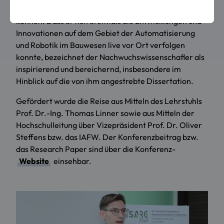
hatte er lediglich online an der ISARC teilnehmen
können. Dass er nun erstmals die Entwicklungen und
Innovationen auf dem Gebiet der Automatisierung
und Robotik im Bauwesen live vor Ort verfolgen
konnte, bezeichnet der Nachwuchswissenschafler als
inspirierend und bereichernd, insbesondere im
Hinblick auf die von ihm angestrebte Dissertation.
Gefördert wurde die Reise aus Mitteln des Lehrstuhls
Prof. Dr.-Ing. Thomas Linner sowie aus Mitteln der
Hochschulleitung über Vizepräsident Prof. Dr. Oliver
Steffens bzw. das IAFW. Der Konferenzbeitrag bzw.
das Research Paper sind über die Konferenz-
Website
einsehbar.